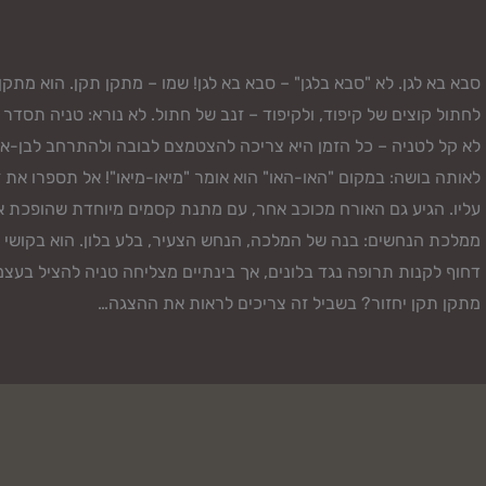
סבא בא לגן. לא "סבא בלגן" – סבא בא לגן! שמו – מתקן תקן. הוא מתקן
לחתול קוצים של קיפוד, ולקיפוד – זנב של חתול. לא נורא: טניה תסדר 
לא קל לטניה – כל הזמן היא צריכה להצטמצם לבובה ולהתרחב לבן-אד
לאותה בושה: במקום "האו-האו" הוא אומר "מיאו-מיאו"! אל תספרו את
עליו. הגיע גם האורח מכוכב אחר, עם מתנת קסמים מיוחדת שהופכת א
ממלכת הנחשים: בנה של המלכה, הנחש הצעיר, בלע בלון. הוא בקושי מ
דחוף לקנות תרופה נגד בלונים, אך בינתיים מצליחה טניה להציל בע
מתקן תקן יחזור? בשביל זה צריכים לראות את ההצגה…