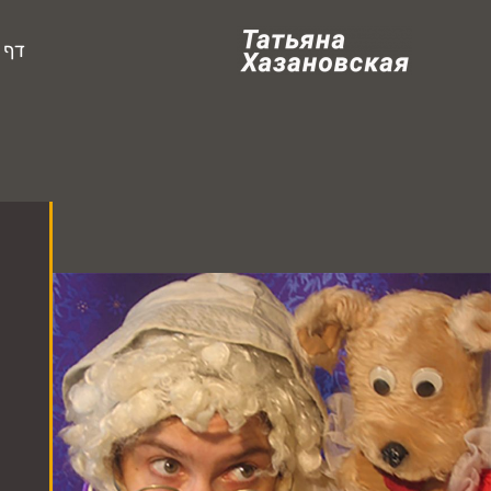
ילוג
תוכן
דף 