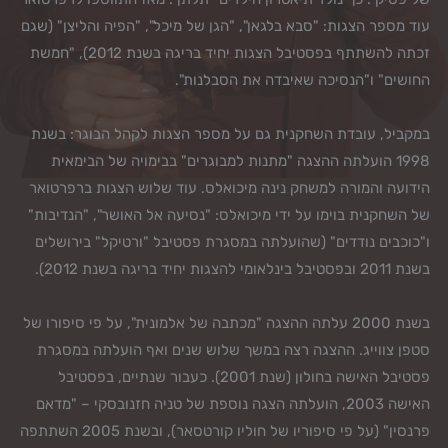
עוד מספר הצגות: "סבא בלגאן", "הגן של מיכל", "הפיה והליצן" (שגם
זכתה להשתתף בפסטיבל הצגות יחיד בריגה בשנת 2012), "חמשת
החושים" ו"הנסיכה שאיבדה את הסבלנות".
במקביל, עובדת השחקנית גם על מספר הצגות לקהל הבוגר: בשנת
1998 הועלתה ההצגה "מתנות למבוגרים" בבימויה של הבימאית
הידועה והמורה למשחק נינה מיכואלס. עוד שלוש הצגות ברפרטואר
של השחקנית בוימו על ידי מיכואלס: "נסיעה אל האושר", "הנדיבות"
ו"כוכבים נודדים" (שהועלתה במסגרת פסטיבל "ורטיקל" בירושלים
בשנת 2011 ובפסטיבל בינלאומי להצגות יחיד בריגה בשנת 2012).
בשנת 2000 עלתה ההצגה "מכתבה של אלמונית", על פי סיפורו של
סטפן צווייג. ההצגה רצה במשך שלוש שנים ואף הועלתה במסגרת
פסטיבל האישה בחולון (שנת 2001). כעבור שנתיים, בפסטיבל
האישה 2003, הועלתה הצגה נוספת של טניה חזנובסקי – "מדאם
פרנסין" (על פי סיפוריו של חוליו קורטסאר), ובשנת 2005 השתתפה