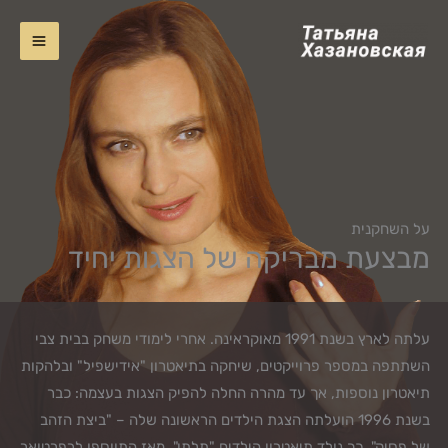
ילוג
תוכן
על השחקנית
מבצעת מבריקה של הצגות יחיד
עלתה לארץ בשנת 1991 מאוקראינה. אחרי לימודי משחק בבית צבי
השתתפה במספר פרוייקטים, שיחקה בתיאטרון "אידישפיל" ובלהקות
תיאטרון נוספות, אך עד מהרה החלה להפיק הצגות בעצמה: כבר
בשנת 1996 הועלתה הצגת הילדים הראשונה שלה – "ביצת הזהב
של פסיק". כך נולד תיאטרון הילדים "תלתן". מאז התווספו לרפרטואר