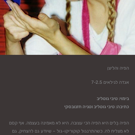
הפיה והליצן
אגדה לגילאים 7-2.5
בימוי: טיבי גוטליב
כתיבה: טיבי גוטליב וטניה חזנובסקי
הפיה בְלים היא הפיה הכי עצובה. היא לא מאמינה בעצמה. אף קסם
לא מצליח לה. כשהתרנגול קוקוריקו-גול – שיודע גם להצחיק, גם