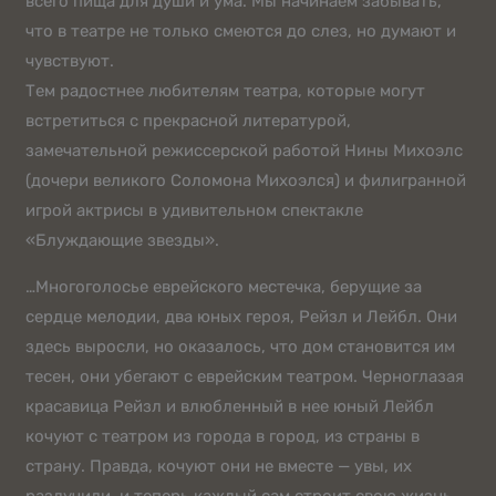
всего пища для души и ума. Мы начинаем забывать,
что в театре не только смеются до слез, но думают и
чувствуют.
Тем радостнее любителям театра, которые могут
встретиться с прекрасной литературой,
замечательной режиссерской работой Нины Михоэлс
(дочери великого Соломона Михоэлся) и филигранной
игрой актрисы в удивительном спектакле
«Блуждающие звезды».
…Многоголосье еврейского местечка, берущие за
сердце мелодии, два юных героя, Рейзл и Лейбл. Они
здесь выросли, но оказалось, что дом становится им
тесен, они убегают с еврейским театром. Черноглазая
красавица Рейзл и влюбленный в нее юный Лейбл
кочуют с театром из города в город, из страны в
страну. Правда, кочуют они не вместе — увы, их