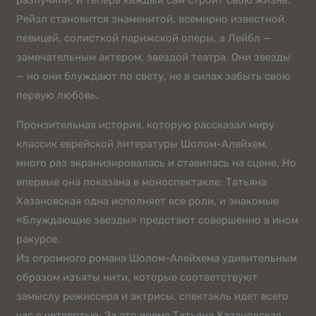
разлучили, и теперь каждый сам строит свою жизнь.
Рейзл становится знаменитой, всемирно известной
певицей, солисткой парижской оперы, а Лейбл —
замечательным актером, звездой театра. Они звезды
— но они блуждают по свету, не в силах забыть свою
первую любовь.
Пронзительная история, которую рассказал миру
классик еврейской литературы Шолом-Алейхем,
много раз экранизировалась и ставилась на сцене. Но
впервые она показана в моноспектакле: Татьяна
Хазановская одна исполняет все роли, и знакомые
«Блуждающие звезды» предстают совершенно в ином
ракурсе.
Из огромного романа Шолом-Алейхема удивительным
образом изъяты нити, которые соответствуют
замыслу режиссера и актрисы, спектакль идет всего
час с четвертью. За это время Татьяна Хазановская